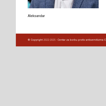
Aleksandar
© Copyright
2022-2025
- Centar za borbu protiv antisemitizma CBA