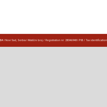
 I Novi Sad, Serbia I Matični broj / Registration nr: 28346948 I PIB / Tax identificatio