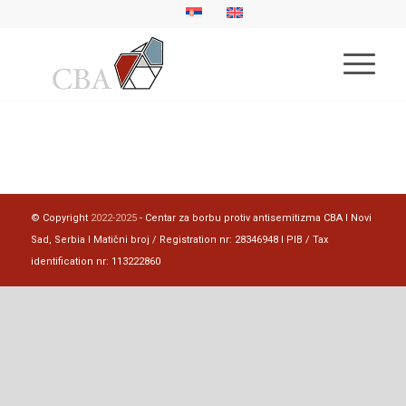
© Copyright
2022-2025
- Centar za borbu protiv antisemitizma CBA I Novi
Sad, Serbia I Matični broj / Registration nr: 28346948 I PIB / Tax
identification nr: 113222860