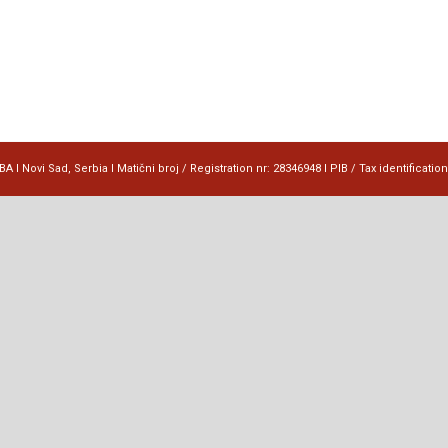
 I Novi Sad, Serbia I Matični broj / Registration nr: 28346948 I PIB / Tax identificatio