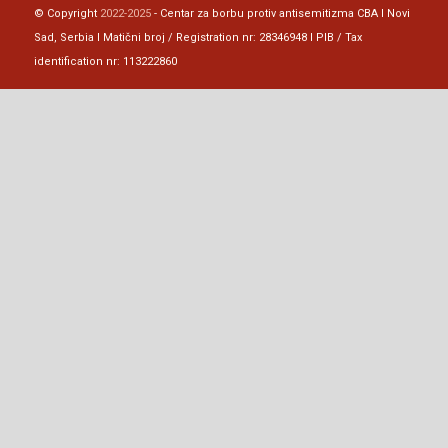
© Copyright
2022-2025
- Centar za borbu protiv antisemitizma CBA I Novi
Sad, Serbia I Matični broj / Registration nr: 28346948 I PIB / Tax
identification nr: 113222860