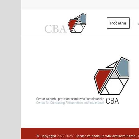
Početna
© Copyright
2022-2025
- Centar za borbu protiv antisemitizma CBA