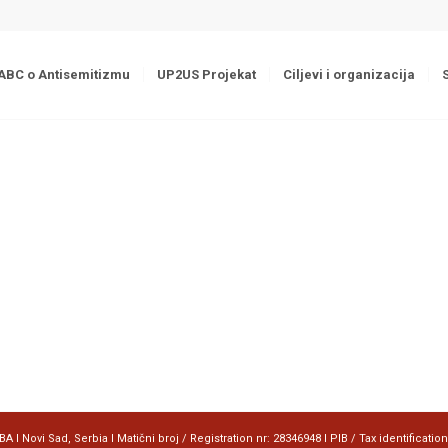
ABC o Antisemitizmu
UP2US Projekat
Ciljevi i organizacija
 I Novi Sad, Serbia I Matični broj / Registration nr: 28346948 I PIB / Tax identificatio