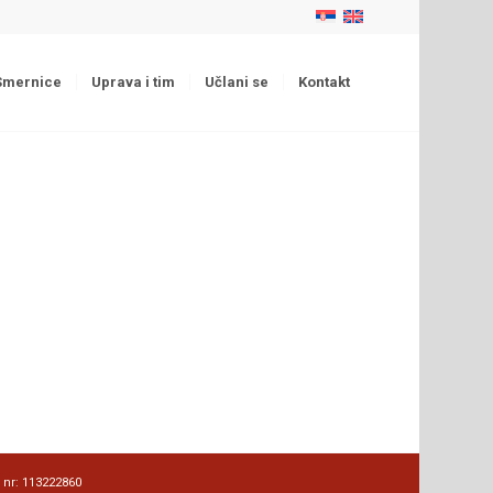
Smernice
Uprava i tim
Učlani se
Kontakt
n nr: 113222860