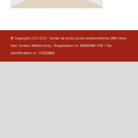
© Copyright
2022-2025
- Centar za borbu protiv antisemitizma CBA I Novi
Sad, Serbia I Matični broj / Registration nr: 28346948 I PIB / Tax
identification nr: 113222860