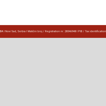
 I Novi Sad, Serbia I Matični broj / Registration nr: 28346948 I PIB / Tax identificatio