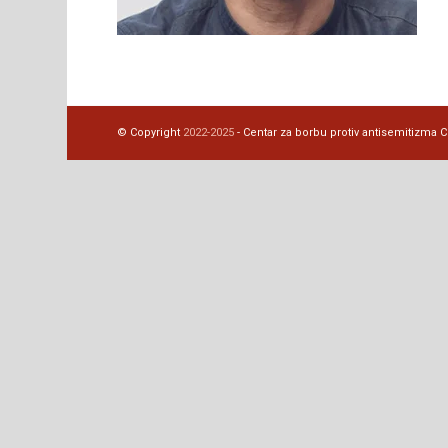
© Copyright
2022-2025
- Centar za borbu protiv antisemitizma CBA